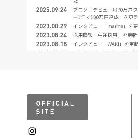
た
2025.09.24
ブログ「デビュー月70万ス
ー1年で100万円達成」を更
2023.08.29
インタビュー「marina」を
2023.08.24
採用情報「中途採用」を更新
2023.08.18
インタビュー「WAKI」を更
2023.08.18
採用情報「中途採用」を更新
2023.08.18
採用情報「26年新卒採用」
2023.08.17
インタビュー「momoka」
2023.08.17
インタビュー「tomomi」
2023.08.17
インタビュー「ayuka」を
2023.08.16
クロストーク「カラーリス
OFFICIAL
先輩後輩TALK」を更新しま
SITE
2023.08.16
クロストーク「デザイナー×
輩後輩TALK」を更新しまし