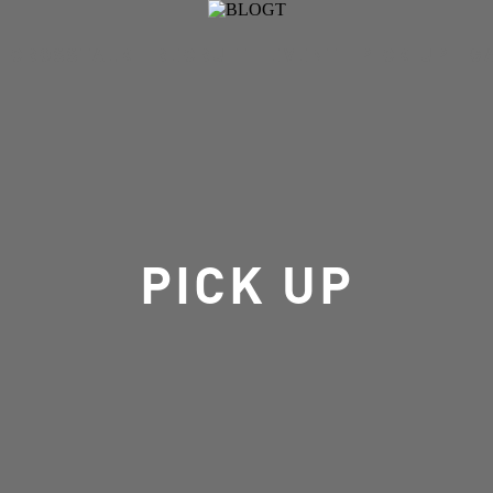
CROSSTALK
RECRUIT
EVENT
PICK UP
G
PICK UP