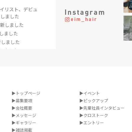
タイリスト、デビュ
Instagram
新しました
eim_hair
更新しました
しました
新しました
しました
を更新しました
を更新しました
を更新しました
更新しました
ト×アシスタント
▶トップページ
▶イベント
した
▶募集要項
▶ピックアップ
▶会社概要
▶先輩社員インタビュー
アシスタント 先
た
▶メッセージ
▶クロストーク
▶ギャラリー
▶エントリー
▶雑誌掲載