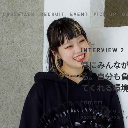
CROSSTALK
RECRUIT
EVENT
PICK UP
G
INTERVIEW 2
常にみんな
る。自分も
てくれる環境
tomomi
ジュニアスタイリスト
2022年入社 / 22歳