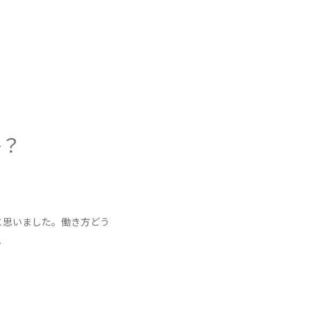
か？
と思いました。働き方どう
。