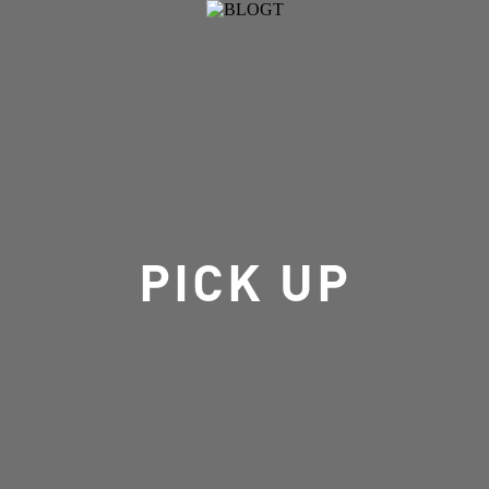
CROSSTALK
RECRUIT
EVENT
PICK UP
G
PICK UP