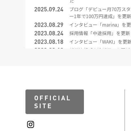
た
2025.09.24
ブログ「デビュー月70万ス
ー1年で100万円達成」を更
2023.08.29
インタビュー「marina」を
2023.08.24
採用情報「中途採用」を更新
2023.08.18
インタビュー「WAKI」を更
2023.08.18
採用情報「中途採用」を更新
2023.08.18
採用情報「26年新卒採用」
2023.08.17
インタビュー「momoka」
2023.08.17
インタビュー「tomomi」
2023.08.17
インタビュー「ayuka」を
2023.08.16
クロストーク「カラーリス
OFFICIAL
先輩後輩TALK」を更新しま
SITE
2023.08.16
クロストーク「デザイナー×
輩後輩TALK」を更新しまし