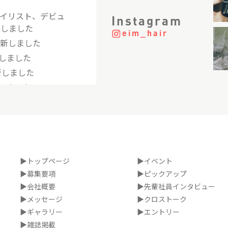
タイリスト、デビュ
Instagram
新しました
eim_hair
更新しました
しました
新しました
しました
を更新しました
を更新しました
を更新しました
更新しました
ト×アシスタント
▶トップページ
▶イベント
した
▶募集要項
▶ピックアップ
▶会社概要
▶先輩社員インタビュー
アシスタント 先
た
▶メッセージ
▶クロストーク
▶ギャラリー
▶エントリー
▶雑誌掲載